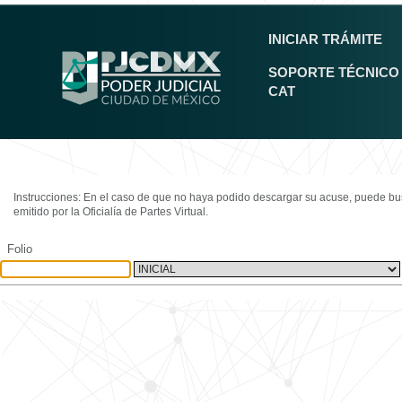
INICIAR TRÁMITE
SOPORTE TÉCNICO
CAT
Instrucciones: En el caso de que no haya podido descargar su acuse, puede busca
emitido por la Oficialía de Partes Virtual.
Folio